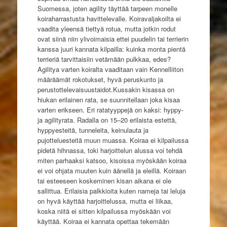
Suomessa, joten agility täyttää tarpeen monelle
koiraharrastusta havittelevalle. Koiravaljakoilta ei
vaadita yleensä tiettyä rotua, mutta jotkin rodut
ovat siinä niin ylivoimaisia ettei puudelin tai terrierin
kanssa juuri kannata kilpailla: kuinka monta pientä
terrieriä tarvittaisiin vetämään pulkkaa, edes?
Agilitya varten koiralta vaaditaan vain Kennelliiton
määräämät rokotukset, hyvä peruskunto ja
perustottelevaisuustaidot.Kussakin kisassa on
hiukan erilainen rata, se suunnitellaan joka kisaa
varten erikseen. Eri ratatyyppejä on kaksi: hyppy-
ja agilityrata. Radalla on 15–20 erilaista estettä,
hyppyesteitä, tunneleita, keinulauta ja
pujotteluesteitä muun muassa. Koiraa ei kilpailussa
pidetä hihnassa, toki harjoittelun alussa voi tehdä
miten parhaaksi katsoo, kisoissa myöskään koiraa
ei voi ohjata muuten kuin äänellä ja eleillä. Koiraan
tai esteeseen koskeminen kisan aikana ei ole
sallittua. Erilaisia palkkioita kuten nameja tai leluja
on hyvä käyttää harjoittelussa, mutta ei liikaa,
koska niitä ei sitten kilpailussa myöskään voi
käyttää. Koiraa ei kannata opettaa tekemään