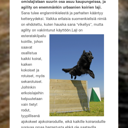
omistajistaan suurin osa asuu kaupungeissa, ja
agility on enemmänkin urbaanien koirien laji.
Sana tulee englanninkielestä ja parhaiten kääntyy
ketteryydeksi. Vaikka erilaisia suomenkielisiä nimiä
on ehdotettu, kuten hauska sana “vikellys”, mutta
agility on vakiintunut käyttöön.
Laji on
esteratakilpailu
koirille, johon
saavat
osallistua
kaikki koirat,
kaiken
kokoiset ja
rotuiset, myös
sekarotuiset.
Joihinkin
erikoislajeihin
kelpuutetaan
vain tietyt
rodut,
tyypillisenä
ajokokeet ajokoiraroduille, eikä kaikille koiraroduille
sopivaa omaa harrastusta ehkä ole saatavilla