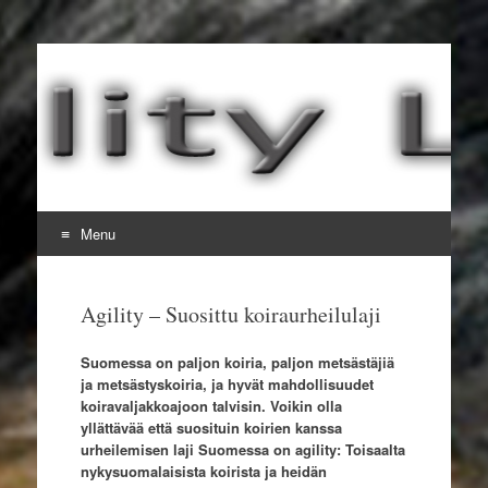
Agility LAU
Suosittu koiraurheilulaji
Menu
Skip to content
Agility – Suosittu koiraurheilulaji
Suomessa on paljon koiria, paljon metsästäjiä
ja metsästyskoiria, ja hyvät mahdollisuudet
koiravaljakkoajoon talvisin. Voikin olla
yllättävää että suosituin koirien kanssa
urheilemisen laji Suomessa on agility: Toisaalta
nykysuomalaisista koirista ja heidän